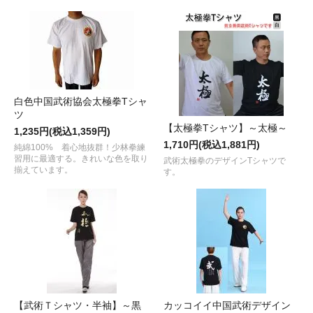
白色中国武術協会太極拳Tシャ
ツ
【太極拳Tシャツ】～太極～
1,235円(税込1,359円)
1,710円(税込1,881円)
純綿100% 着心地抜群！少林拳練
習用に最適する。きれいな色を取り
武術太極拳のデザインTシャツで
揃えています。
す。
【武術Ｔシャツ・半袖】～黒
カッコイイ中国武術デザイン