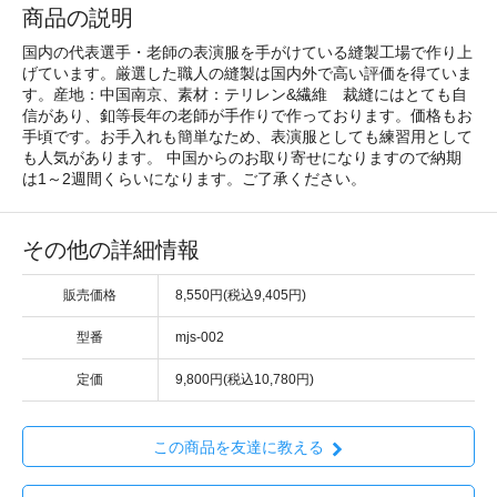
商品の説明
国内の代表選手・老師の表演服を手がけている縫製工場で作り上
げています。厳選した職人の縫製は国内外で高い評価を得ていま
す。産地：中国南京、素材：テリレン&繊維 裁縫にはとても自
信があり、釦等長年の老師が手作りで作っております。価格もお
手頃です。お手入れも簡単なため、表演服としても練習用として
も人気があります。 中国からのお取り寄せになりますので納期
は1～2週間くらいになります。ご了承ください。
その他の詳細情報
販売価格
8,550円(税込9,405円)
型番
mjs-002
定価
9,800円(税込10,780円)
この商品を友達に教える