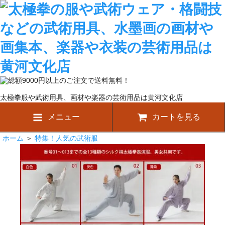
太極拳服や武術用具、画材や楽器の芸術用品は黄河文化店
メニュー
カートを見る
ホーム
＞
特集！人気の武術服