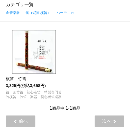
カテゴリ一覧
金管楽器
笛（縦笛 横笛）
ハーモニカ
横笛 竹笛
3,325円(税込3,658円)
笛 苦竹笛 初心者笛 精製専門苦
竹横笛 竹笛 楽器 初心者笛楽器
1
1
1
商品中
-
商品
前へ
次へ