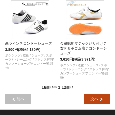
黒ラインテコンドーシューズ
金縁貼釦マジック貼り付け男
女ＰＵ革ゴム底テコンドーシ
3,800円(税込4,180円)
ューズ
ボクシング / 道靴 / シューズ / スポ
3,610円(税込3,971円)
ーツ / トレーニング / ストレス解消/
カンフーシューズ/テコンドー/格闘
ボクシング / 道靴 / シューズ / スポ
技/
ーツ / トレーニング / ストレス解消/
カンフーシューズ/テコンドー/格闘
技/
16
1
12
商品中
-
商品
前へ
次へ