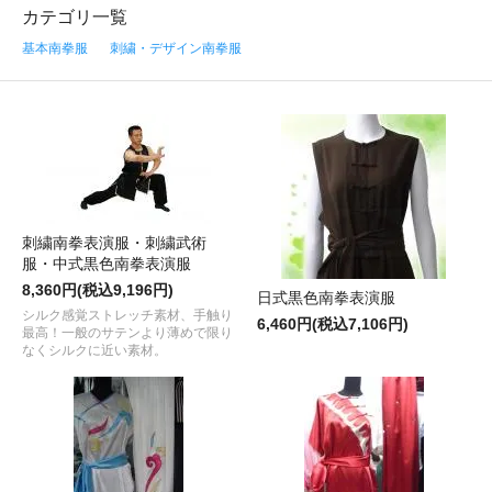
カテゴリ一覧
基本南拳服
刺繍・デザイン南拳服
刺繍南拳表演服・刺繍武術
服・中式黒色南拳表演服
8,360円(税込9,196円)
日式黒色南拳表演服
シルク感覚ストレッチ素材、手触り
6,460円(税込7,106円)
最高！一般のサテンより薄めで限り
なくシルクに近い素材。