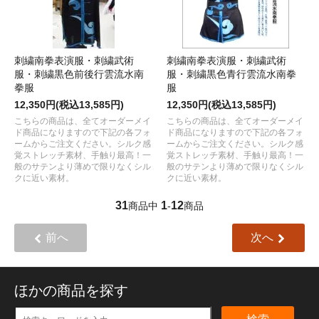
刺繍南拳表演服・刺繍武術
刺繍南拳表演服・刺繍武術
服・刺繍黒色前後行雲流水南
服・刺繍黒色青行雲流水南拳
拳服
服
12,350円(税込13,585円)
12,350円(税込13,585円)
こちらの商品は、全てオーダーメイ
こちらの商品は、全てオーダーメイ
ド商品になりますので下記の各フォ
ド商品になりますので下記の各フォ
ームからご注文ください。シルク感
ームからご注文ください。シルク感
覚ストレッチ素材、手触り最高！一
覚ストレッチ素材、手触り最高！一
般のサテンより薄めで限りなくシル
般のサテンより薄めで限りなくシル
クに近い素材。
クに近い素材。
31
1
12
商品中
-
商品
前へ
次へ
ほかの商品を探す