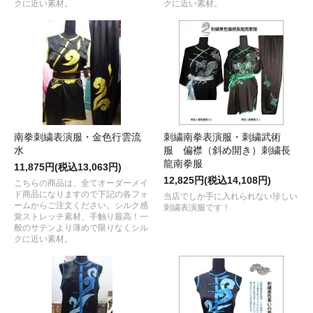
クに近い素材。
クに近い素材。
南拳刺繍表演服・金色行雲流
刺繍南拳表演服・刺繍武術
水
服 偏襟（斜め開き）刺繍長
龍南拳服
11,875円(税込13,063円)
12,825円(税込14,108円)
こちらの商品は、全てオーダーメイ
ド商品になりますので下記の各フォ
当店でしか手に入れられない珍しい
ームからご注文ください。シルク感
刺繍表演服です！
覚ストレッチ素材、手触り最高！一
般のサテンより薄めで限りなくシル
クに近い素材。