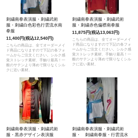
刺繍南拳表演服・刺繍武術
刺繍南拳表演服・刺繍武術
服・刺繍白色彩色行雲流水南
服・刺繍赤色偏襟南拳服
拳服
11,875円(税込13,063円)
11,400円(税込12,540円)
こちらの商品は、全てオーダーメイ
ド商品になりますので下記の各フォ
こちらの商品は、全てオーダーメイ
ームからご注文ください。シルク感
ド商品になりますので下記の各フォ
覚ストレッチ素材、手触り最高！一
ームからご注文ください。シルク感
般のサテンより薄めで限りなくシル
覚ストレッチ素材、手触り最高！一
クに近い素材。
般のサテンより薄めで限りなくシル
クに近い素材。
刺繍南拳表演服・刺繍武術
刺繍南拳表演服・刺繍武術
服・黒赤デザイン表演服
服・ 刺繍南拳服・行雲流水