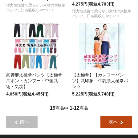
4,275円(税込4,703円)
弾力性抜群で柔らかい素材の太極拳
パンツ。汗も吸収しやすい！
弾力性抜群で柔らかい素材の太極拳
パンツ。汗も吸収しやすい！
高弾麻太極拳パンツ【太極拳
【太極拳】【カンフーパン
ズボン・カンフー・中国武
ツ】武印象 牛乳糸太極拳パ
術・気功】
ンツ
4,050円(税込4,455円)
5,225円(税込5,748円)
19
1
12
商品中
-
商品
前へ
次へ