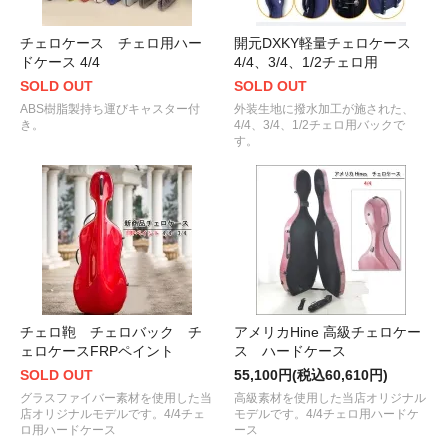
チェロケース チェロ用ハー
開元DXKY軽量チェロケース
ドケース 4/4
4/4、3/4、1/2チェロ用
SOLD OUT
SOLD OUT
ABS樹脂製持ち運びキャスター付
外装生地に撥水加工が施された、
き。
4/4、3/4、1/2チェロ用バックで
す。
チェロ鞄 チェロバック チ
アメリカHine 高級チェロケー
ェロケースFRPペイント
ス ハードケース
SOLD OUT
55,100円(税込60,610円)
グラスファイバー素材を使用した当
高級素材を使用した当店オリジナル
店オリジナルモデルです。4/4チェ
モデルです。4/4チェロ用ハードケ
ロ用ハードケース
ース