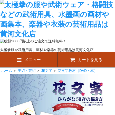
太極拳服や武術用具、画材や楽器の芸術用品は黄河文化店
メニュー
カートを見る
ホーム
＞
美術・芸術
＞
花文字
＞
花文字教材（DVD・本）