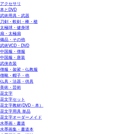
アクセサリ
本とDVD
武術用具・武器
刀剣・軟剣・棒・槍
太極球・健身球
扇・太極扇
備品・その他
武術VCD・DVD
中国服・僧服
中国服・唐装
武侠衣装
僧服・袈裟・仏教服
僧靴・帽子・他
仏具・法器・供具
美術・芸術
花文字
花文字セット
花文字教材(DVD・本）
花文字用具 単品
花文字オーダーメイド
水墨画・書道
水墨画集・書道本