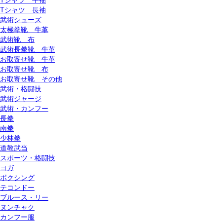
Tシャツ 長袖
武術シューズ
太極拳靴 牛革
武術靴 布
武術長拳靴 牛革
お取寄せ靴 牛革
お取寄せ靴 布
お取寄せ靴 その他
武術・格闘技
武術ジャージ
武術・カンフー
長拳
南拳
少林拳
道教武当
スポーツ・格闘技
ヨガ
ボクシング
テコンドー
ブルース・リー
ヌンチャク
カンフー服