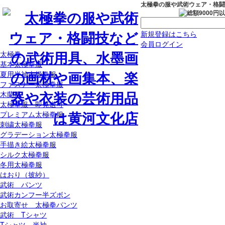
太極拳の服や武術ウェア・格闘
新規登録はこちら
会員ログイン
太極拳
基本太極拳服
夏用半袖太極拳服
ファスナー太極拳服
木蘭服
太極拳服 即発送可
プレミアム太極拳服
刺繍太極拳服
グラデーション太極拳服
手描き絵太極拳服
シルク太極拳服
冬用太極拳服
はおり（披紗）
武術 パンツ
武術カンフー半ズボン
お取寄せ 太極拳パンツ
武術 Tシャツ
Tシャツ 半袖