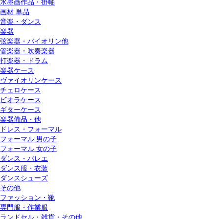
水墨画作品・掛軸
画材 単品
音楽・ダンス
楽器
弦楽器・バイオリン他
管楽器・吹奏楽器
打楽器・ドラム
楽器ケース
ヴァイオリンケース
チェロケース
ビオラケース
ギターケース
楽器備品・他
ドレス・フォーマル
フォーマル 男の子
フォーマル 女の子
ダンス・バレエ
ダンス服・衣装
ダンスシューズ
その他
ファッション・靴
専門服・作業服
ランドセル・雑貨・その他