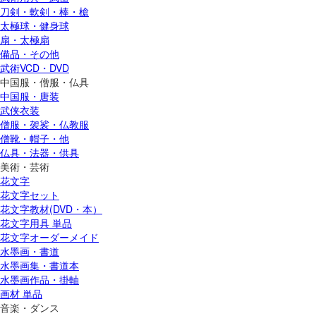
刀剣・軟剣・棒・槍
太極球・健身球
扇・太極扇
備品・その他
武術VCD・DVD
中国服・僧服・仏具
中国服・唐装
武侠衣装
僧服・袈裟・仏教服
僧靴・帽子・他
仏具・法器・供具
美術・芸術
花文字
花文字セット
花文字教材(DVD・本）
花文字用具 単品
花文字オーダーメイド
水墨画・書道
水墨画集・書道本
水墨画作品・掛軸
画材 単品
音楽・ダンス