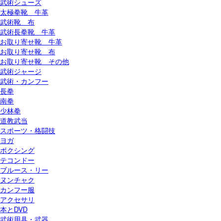
武術シューズ
太極拳靴 牛革
武術靴 布
武術長拳靴 牛革
お取り寄せ靴 牛革
お取り寄せ靴 布
お取り寄せ靴 その他
武術ジャージ
武術・カンフー
長拳
南拳
少林拳
道教武当
スポーツ・格闘技
ヨガ
ボクシング
テコンドー
ブルース・リー
ヌンチャク
カンフー服
アクセサリ
本とDVD
武術用具・武器