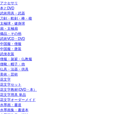
アクセサリ
本とDVD
武術用具・武器
刀剣・軟剣・棒・槍
太極球・健身球
扇・太極扇
備品・その他
武術VCD・DVD
中国服・僧服
中国服・唐装
武侠衣装
僧服・袈裟・仏教服
僧靴・帽子・他
仏具・法器・供具
美術・芸術
花文字
花文字セット
花文字教材(DVD・本）
花文字用具 単品
花文字オーダーメイド
水墨画・書道
水墨画集・書道本