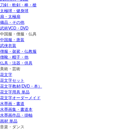
刀剣・軟剣・棒・槍
太極球・健身球
扇・太極扇
備品・その他
武術VCD・DVD
中国服・僧服・仏具
中国服・唐装
武侠衣装
僧服・袈裟・仏教服
僧靴・帽子・他
仏具・法器・供具
美術・芸術
花文字
花文字セット
花文字教材(DVD・本）
花文字用具 単品
花文字オーダーメイド
水墨画・書道
水墨画集・書道本
水墨画作品・掛軸
画材 単品
音楽・ダンス