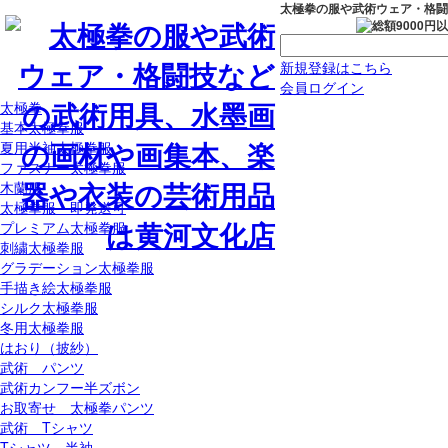
太極拳の服や武術ウェア・格闘
新規登録はこちら
会員ログイン
太極拳
基本太極拳服
夏用半袖太極拳服
ファスナー太極拳服
木蘭服
太極拳服 即発送可
プレミアム太極拳服
刺繍太極拳服
グラデーション太極拳服
手描き絵太極拳服
シルク太極拳服
冬用太極拳服
はおり（披紗）
武術 パンツ
武術カンフー半ズボン
お取寄せ 太極拳パンツ
武術 Tシャツ
Tシャツ 半袖