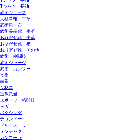
Tシャツ 長袖
武術シューズ
太極拳靴 牛革
武術靴 布
武術長拳靴 牛革
お取寄せ靴 牛革
お取寄せ靴 布
お取寄せ靴 その他
武術・格闘技
武術ジャージ
武術・カンフー
長拳
南拳
少林拳
道教武当
スポーツ・格闘技
ヨガ
ボクシング
テコンドー
ブルース・リー
ヌンチャク
カンフー服