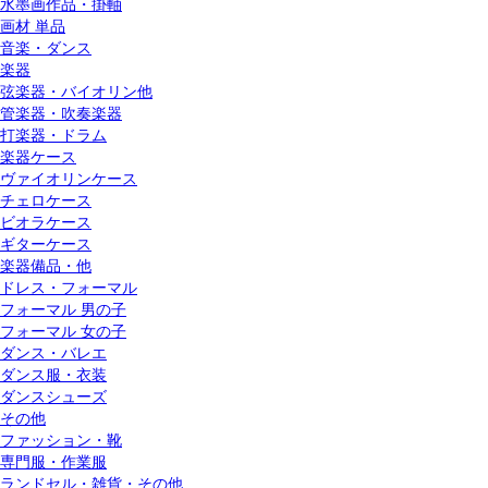
水墨画作品・掛軸
画材 単品
音楽・ダンス
楽器
弦楽器・バイオリン他
管楽器・吹奏楽器
打楽器・ドラム
楽器ケース
ヴァイオリンケース
チェロケース
ビオラケース
ギターケース
楽器備品・他
ドレス・フォーマル
フォーマル 男の子
フォーマル 女の子
ダンス・バレエ
ダンス服・衣装
ダンスシューズ
その他
ファッション・靴
専門服・作業服
ランドセル・雑貨・その他