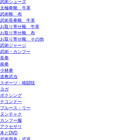
武術シューズ
太極拳靴 牛革
武術靴 布
武術長拳靴 牛革
お取り寄せ靴 牛革
お取り寄せ靴 布
お取り寄せ靴 その他
武術ジャージ
武術・カンフー
長拳
南拳
少林拳
道教武当
スポーツ・格闘技
ヨガ
ボクシング
テコンドー
ブルース・リー
ヌンチャク
カンフー服
アクセサリ
本とDVD
武術用具・武器