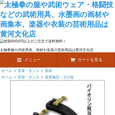
太極拳服や武術用具、画材や楽器の芸術用品は黄河文化店
メニュー
カートを見る
ホーム
＞
音楽・ダンス
＞
楽器
ホーム
＞
音楽・ダンス
＞
楽器備品・その他