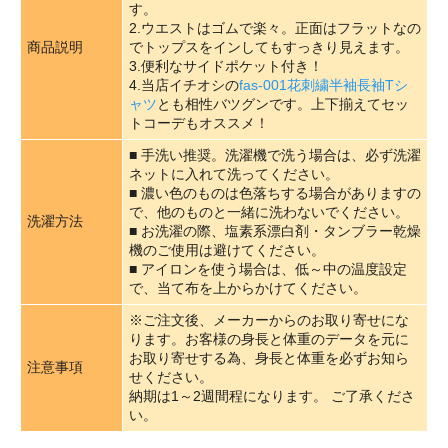
す。
2.ウエストはゴムで楽々。正面はフラットなの
商品説明
でトップスをインしてもすっきり見えます。
3.便利なサイドポケット付き！
4.当店イチオシの
fas-001花刺繍半袖長袖Tシ
ャツ
とも相性バツグンです。上下揃えてセッ
トコーデもオススメ！
■ 手洗い推奨。洗濯機で洗う場合は、必ず洗濯
ネットに入れて洗ってください。
■ 濃い色のものは色落ちする場合がありますの
で、他のものと一緒に洗わないでください。
洗濯方法
■ お洗濯の際、塩素系漂白剤・タンブラー乾燥
機のご使用は避けてください。
■ アイロンを使う場合は、低～中の温度設定
で、当て布を上からかけてください。
※ご注文後、メーカーからのお取り寄せにな
ります。お客様の身長と体重のデータを元に
お取り寄せする為、身長と体重を必ずお知ら
注意事項
せください。
納期は1～2週間程になります。 ご了承くださ
い。