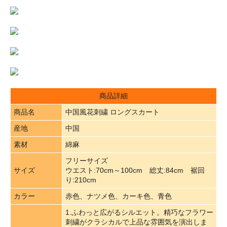
商品詳細
商品名
中国風花刺繍 ロングスカート
産地
中国
素材
綿麻
フリーサイズ
サイズ
ウエスト:70cm～100cm 総丈:84cm 裾回
り:210cm
カラー
赤色、ナツメ色、カーキ色、青色
1.ふわっと広がるシルエット。精巧なフラワー
刺繍がクラシカルで上品な雰囲気を演出しま