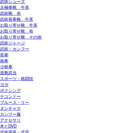
武術シューズ
太極拳靴 牛革
武術靴 布
武術長拳靴 牛革
お取り寄せ靴 牛革
お取り寄せ靴 布
お取り寄せ靴 その他
武術ジャージ
武術・カンフー
長拳
南拳
少林拳
道教武当
スポーツ・格闘技
ヨガ
ボクシング
テコンドー
ブルース・リー
ヌンチャク
カンフー服
アクセサリ
本とDVD
武術用具・武器