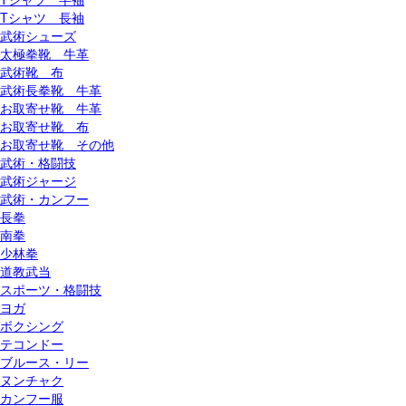
Tシャツ 長袖
武術シューズ
太極拳靴 牛革
武術靴 布
武術長拳靴 牛革
お取寄せ靴 牛革
お取寄せ靴 布
お取寄せ靴 その他
武術・格闘技
武術ジャージ
武術・カンフー
長拳
南拳
少林拳
道教武当
スポーツ・格闘技
ヨガ
ボクシング
テコンドー
ブルース・リー
ヌンチャク
カンフー服