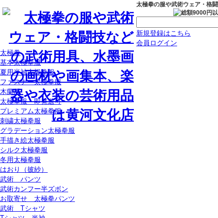
太極拳の服や武術ウェア・格闘
新規登録はこちら
会員ログイン
太極拳
基本太極拳服
夏用半袖太極拳服
ファスナー太極拳服
木蘭服
太極拳服 即発送可
プレミアム太極拳服
刺繍太極拳服
グラデーション太極拳服
手描き絵太極拳服
シルク太極拳服
冬用太極拳服
はおり（披紗）
武術 パンツ
武術カンフー半ズボン
お取寄せ 太極拳パンツ
武術 Tシャツ
Tシャツ 半袖