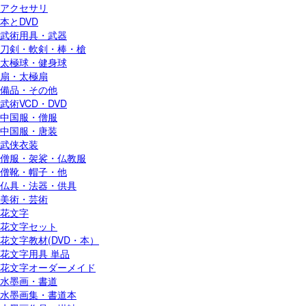
アクセサリ
本とDVD
武術用具・武器
刀剣・軟剣・棒・槍
太極球・健身球
扇・太極扇
備品・その他
武術VCD・DVD
中国服・僧服
中国服・唐装
武侠衣装
僧服・袈裟・仏教服
僧靴・帽子・他
仏具・法器・供具
美術・芸術
花文字
花文字セット
花文字教材(DVD・本）
花文字用具 単品
花文字オーダーメイド
水墨画・書道
水墨画集・書道本