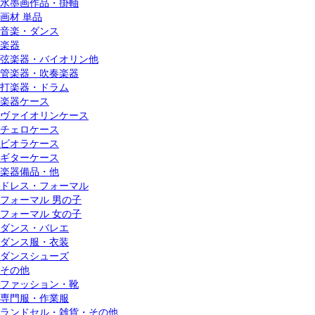
水墨画作品・掛軸
画材 単品
音楽・ダンス
楽器
弦楽器・バイオリン他
管楽器・吹奏楽器
打楽器・ドラム
楽器ケース
ヴァイオリンケース
チェロケース
ビオラケース
ギターケース
楽器備品・他
ドレス・フォーマル
フォーマル 男の子
フォーマル 女の子
ダンス・バレエ
ダンス服・衣装
ダンスシューズ
その他
ファッション・靴
専門服・作業服
ランドセル・雑貨・その他