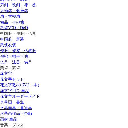
刀剣・軟剣・棒・槍
太極球・健身球
扇・太極扇
備品・その他
武術VCD・DVD
中国服・僧服・仏具
中国服・唐装
武侠衣装
僧服・袈裟・仏教服
僧靴・帽子・他
仏具・法器・供具
美術・芸術
花文字
花文字セット
花文字教材(DVD・本）
花文字用具 単品
花文字オーダーメイド
水墨画・書道
水墨画集・書道本
水墨画作品・掛軸
画材 単品
音楽・ダンス