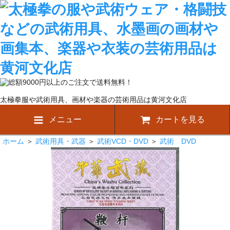
太極拳服や武術用具、画材や楽器の芸術用品は黄河文化店
メニュー
カートを見る
ホーム
＞
武術用具・武器
＞
武術VCD・DVD
＞
武術 DVD