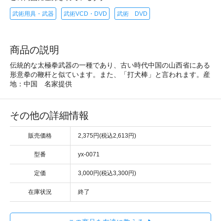
武術用具・武器
武術VCD・DVD
武術 DVD
商品の説明
伝統的な太極拳武器の一種であり、古い時代中国の山西省にある
形意拳の鞭杆と似ています。また、「打犬棒」と言われます。産
地：中国 名家提供
その他の詳細情報
販売価格
2,375円(税込2,613円)
型番
yx-0071
定価
3,000円(税込3,300円)
在庫状況
終了