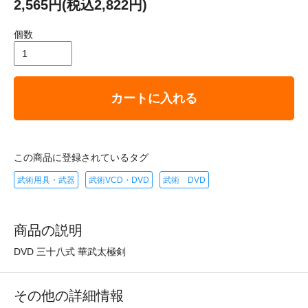
2,565円(税込2,822円)
個数
カートに入れる
この商品に登録されているタグ
武術用具・武器
武術VCD・DVD
武術 DVD
商品の説明
DVD 三十八式 華武太極剣
その他の詳細情報