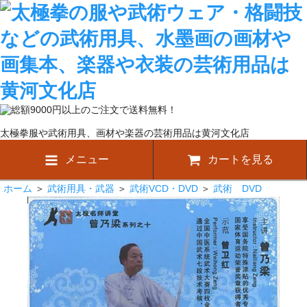
太極拳服や武術用具、画材や楽器の芸術用品は黄河文化店
メニュー
カートを見る
ホーム
＞
武術用具・武器
＞
武術VCD・DVD
＞
武術 DVD