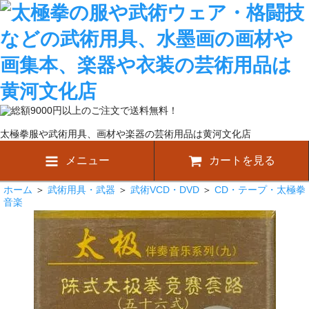
太極拳服や武術用具、画材や楽器の芸術用品は黄河文化店
メニュー
カートを見る
ホーム
＞
武術用具・武器
＞
武術VCD・DVD
＞
CD・テープ・太極拳
音楽