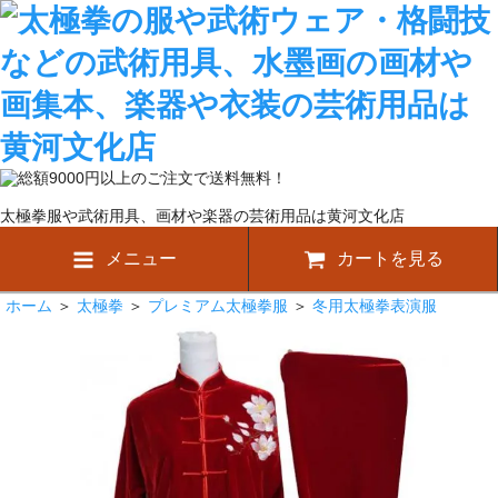
太極拳服や武術用具、画材や楽器の芸術用品は黄河文化店
メニュー
カートを見る
ホーム
＞
太極拳
＞
プレミアム太極拳服
＞
冬用太極拳表演服