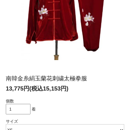
南韓金糸絹玉蘭花刺繍太極拳服
13,775円(税込15,153円)
個数
着
サイズ