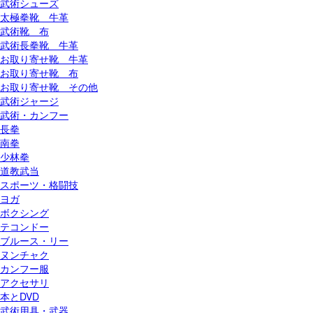
武術シューズ
太極拳靴 牛革
武術靴 布
武術長拳靴 牛革
お取り寄せ靴 牛革
お取り寄せ靴 布
お取り寄せ靴 その他
武術ジャージ
武術・カンフー
長拳
南拳
少林拳
道教武当
スポーツ・格闘技
ヨガ
ボクシング
テコンドー
ブルース・リー
ヌンチャク
カンフー服
アクセサリ
本とDVD
武術用具・武器