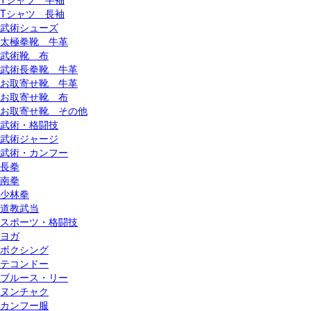
Tシャツ 長袖
武術シューズ
太極拳靴 牛革
武術靴 布
武術長拳靴 牛革
お取寄せ靴 牛革
お取寄せ靴 布
お取寄せ靴 その他
武術・格闘技
武術ジャージ
武術・カンフー
長拳
南拳
少林拳
道教武当
スポーツ・格闘技
ヨガ
ボクシング
テコンドー
ブルース・リー
ヌンチャク
カンフー服