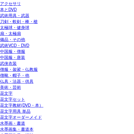
アクセサリ
本とDVD
武術用具・武器
刀剣・軟剣・棒・槍
太極球・健身球
扇・太極扇
備品・その他
武術VCD・DVD
中国服・僧服
中国服・唐装
武侠衣装
僧服・袈裟・仏教服
僧靴・帽子・他
仏具・法器・供具
美術・芸術
花文字
花文字セット
花文字教材(DVD・本）
花文字用具 単品
花文字オーダーメイド
水墨画・書道
水墨画集・書道本