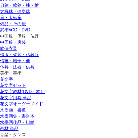
刀剣・軟剣・棒・槍
太極球・健身球
扇・太極扇
備品・その他
武術VCD・DVD
中国服・僧服・仏具
中国服・唐装
武侠衣装
僧服・袈裟・仏教服
僧靴・帽子・他
仏具・法器・供具
美術・芸術
花文字
花文字セット
花文字教材(DVD・本）
花文字用具 単品
花文字オーダーメイド
水墨画・書道
水墨画集・書道本
水墨画作品・掛軸
画材 単品
音楽・ダンス