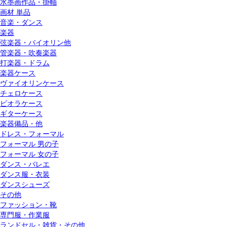
水墨画作品・掛軸
画材 単品
音楽・ダンス
楽器
弦楽器・バイオリン他
管楽器・吹奏楽器
打楽器・ドラム
楽器ケース
ヴァイオリンケース
チェロケース
ビオラケース
ギターケース
楽器備品・他
ドレス・フォーマル
フォーマル 男の子
フォーマル 女の子
ダンス・バレエ
ダンス服・衣装
ダンスシューズ
その他
ファッション・靴
専門服・作業服
ランドセル・雑貨・その他