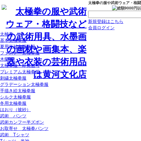
太極拳の服や武術ウェア・格闘
新規登録はこちら
会員ログイン
太極拳
基本太極拳服
夏用半袖太極拳服
ファスナー太極拳服
木蘭服
太極拳服 即発送可
プレミアム太極拳服
刺繍太極拳服
グラデーション太極拳服
手描き絵太極拳服
シルク太極拳服
冬用太極拳服
はおり（披紗）
武術 パンツ
武術カンフー半ズボン
お取寄せ 太極拳パンツ
武術 Tシャツ
Tシャツ 半袖