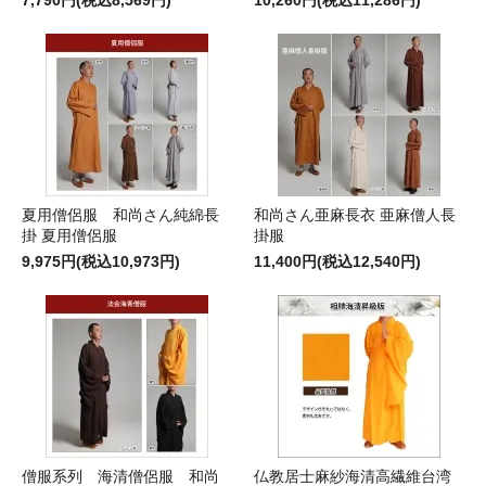
夏用僧侶服 和尚さん純綿長
和尚さん亜麻長衣 亜麻僧人長
掛 夏用僧侶服
掛服
9,975円(税込10,973円)
11,400円(税込12,540円)
僧服系列 海清僧侶服 和尚
仏教居士麻紗海清高繊維台湾