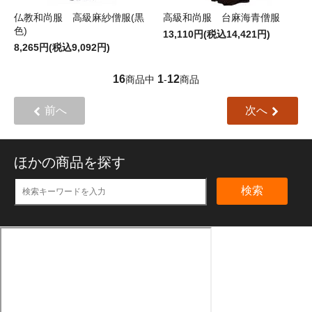
仏教和尚服 高級麻紗僧服(黒
高級和尚服 台麻海青僧服
色)
13,110円(税込14,421円)
8,265円(税込9,092円)
16
1
12
商品中
-
商品
前へ
次へ
ほかの商品を探す
検索