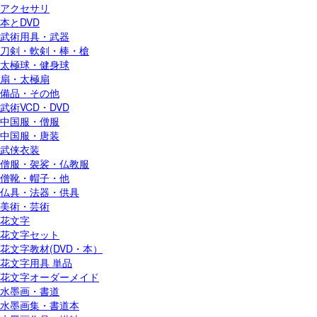
アクセサリ
本とDVD
武術用具・武器
刀剣・軟剣・棒・槍
太極球・健身球
扇・太極扇
備品・その他
武術VCD・DVD
中国服・僧服
中国服・唐装
武侠衣装
僧服・袈裟・仏教服
僧靴・帽子・他
仏具・法器・供具
美術・芸術
花文字
花文字セット
花文字教材(DVD・本）
花文字用具 単品
花文字オーダーメイド
水墨画・書道
水墨画集・書道本