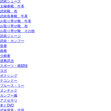
武術シューズ
太極拳靴 牛革
武術靴 布
武術長拳靴 牛革
お取り寄せ靴 牛革
お取り寄せ靴 布
お取り寄せ靴 その他
武術ジャージ
武術・カンフー
長拳
南拳
少林拳
道教武当
スポーツ・格闘技
ヨガ
ボクシング
テコンドー
ブルース・リー
ヌンチャク
カンフー服
アクセサリ
本とDVD
武術用具・武器