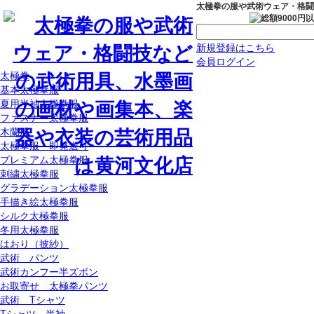
太極拳の服や武術ウェア・格闘
新規登録はこちら
会員ログイン
太極拳
基本太極拳服
夏用半袖太極拳服
ファスナー太極拳服
木蘭服
太極拳服 即発送可
プレミアム太極拳服
刺繍太極拳服
グラデーション太極拳服
手描き絵太極拳服
シルク太極拳服
冬用太極拳服
はおり（披紗）
武術 パンツ
武術カンフー半ズボン
お取寄せ 太極拳パンツ
武術 Tシャツ
Tシャツ 半袖