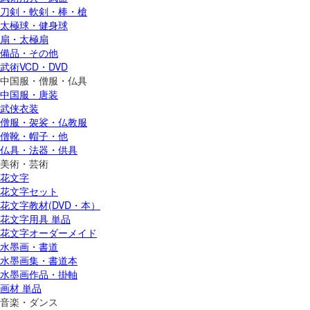
刀剣・軟剣・棒・槍
太極球・健身球
扇・太極扇
備品・その他
武術VCD・DVD
中国服・僧服・仏具
中国服・唐装
武侠衣装
僧服・袈裟・仏教服
僧靴・帽子・他
仏具・法器・供具
美術・芸術
花文字
花文字セット
花文字教材(DVD・本）
花文字用具 単品
花文字オーダーメイド
水墨画・書道
水墨画集・書道本
水墨画作品・掛軸
画材 単品
音楽・ダンス