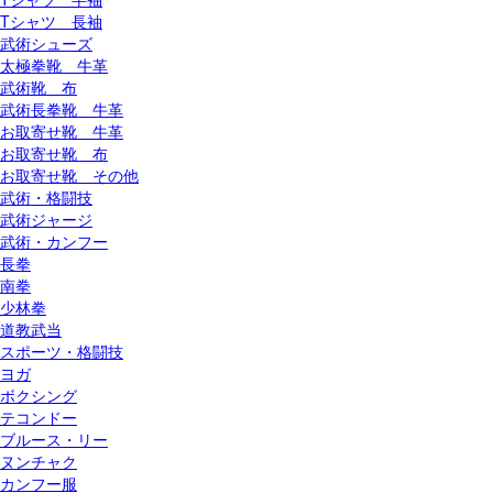
Tシャツ 長袖
武術シューズ
太極拳靴 牛革
武術靴 布
武術長拳靴 牛革
お取寄せ靴 牛革
お取寄せ靴 布
お取寄せ靴 その他
武術・格闘技
武術ジャージ
武術・カンフー
長拳
南拳
少林拳
道教武当
スポーツ・格闘技
ヨガ
ボクシング
テコンドー
ブルース・リー
ヌンチャク
カンフー服