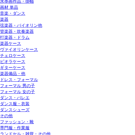
水墨画作品・掛軸
画材 単品
音楽・ダンス
楽器
弦楽器・バイオリン他
管楽器・吹奏楽器
打楽器・ドラム
楽器ケース
ヴァイオリンケース
チェロケース
ビオラケース
ギターケース
楽器備品・他
ドレス・フォーマル
フォーマル 男の子
フォーマル 女の子
ダンス・バレエ
ダンス服・衣装
ダンスシューズ
その他
ファッション・靴
専門服・作業服
ランドセル・雑貨・その他