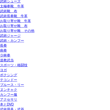
武術シューズ
太極拳靴 牛革
武術靴 布
武術長拳靴 牛革
お取り寄せ靴 牛革
お取り寄せ靴 布
お取り寄せ靴 その他
武術ジャージ
武術・カンフー
長拳
南拳
少林拳
道教武当
スポーツ・格闘技
ヨガ
ボクシング
テコンドー
ブルース・リー
ヌンチャク
カンフー服
アクセサリ
本とDVD
武術用具・武器