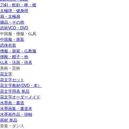
刀剣・軟剣・棒・槍
太極球・健身球
扇・太極扇
備品・その他
武術VCD・DVD
中国服・僧服・仏具
中国服・唐装
武侠衣装
僧服・袈裟・仏教服
僧靴・帽子・他
仏具・法器・供具
美術・芸術
花文字
花文字セット
花文字教材(DVD・本）
花文字用具 単品
花文字オーダーメイド
水墨画・書道
水墨画集・書道本
水墨画作品・掛軸
画材 単品
音楽・ダンス