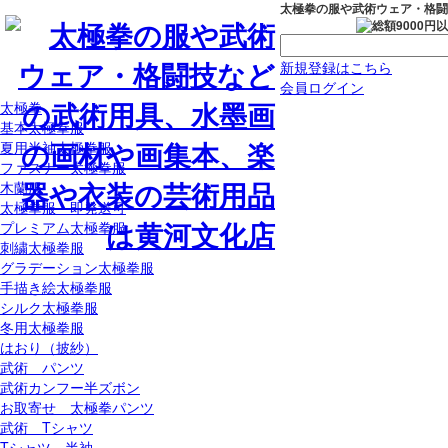
太極拳の服や武術ウェア・格闘
新規登録はこちら
会員ログイン
太極拳
基本太極拳服
夏用半袖太極拳服
ファスナー太極拳服
木蘭服
太極拳服 即発送可
プレミアム太極拳服
刺繍太極拳服
グラデーション太極拳服
手描き絵太極拳服
シルク太極拳服
冬用太極拳服
はおり（披紗）
武術 パンツ
武術カンフー半ズボン
お取寄せ 太極拳パンツ
武術 Tシャツ
Tシャツ 半袖