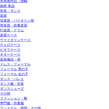
水墨画作品・掛軸
画材 単品
音楽・ダンス
楽器
弦楽器・バイオリン他
管楽器・吹奏楽器
打楽器・ドラム
楽器ケース
ヴァイオリンケース
チェロケース
ビオラケース
ギターケース
楽器備品・他
ドレス・フォーマル
フォーマル 男の子
フォーマル 女の子
ダンス・バレエ
ダンス服・衣装
ダンスシューズ
その他
ファッション・靴
専門服・作業服
ランドセル・雑貨・その他