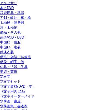
アクセサリ
本とDVD
武術用具・武器
刀剣・軟剣・棒・槍
太極球・健身球
扇・太極扇
備品・その他
武術VCD・DVD
中国服・僧服
中国服・唐装
武侠衣装
僧服・袈裟・仏教服
僧靴・帽子・他
仏具・法器・供具
美術・芸術
花文字
花文字セット
花文字教材(DVD・本）
花文字用具 単品
花文字オーダーメイド
水墨画・書道
水墨画集・書道本