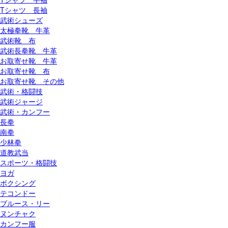
Tシャツ 長袖
武術シューズ
太極拳靴 牛革
武術靴 布
武術長拳靴 牛革
お取寄せ靴 牛革
お取寄せ靴 布
お取寄せ靴 その他
武術・格闘技
武術ジャージ
武術・カンフー
長拳
南拳
少林拳
道教武当
スポーツ・格闘技
ヨガ
ボクシング
テコンドー
ブルース・リー
ヌンチャク
カンフー服