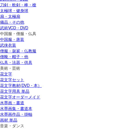
刀剣・軟剣・棒・槍
太極球・健身球
扇・太極扇
備品・その他
武術VCD・DVD
中国服・僧服・仏具
中国服・唐装
武侠衣装
僧服・袈裟・仏教服
僧靴・帽子・他
仏具・法器・供具
美術・芸術
花文字
花文字セット
花文字教材(DVD・本）
花文字用具 単品
花文字オーダーメイド
水墨画・書道
水墨画集・書道本
水墨画作品・掛軸
画材 単品
音楽・ダンス