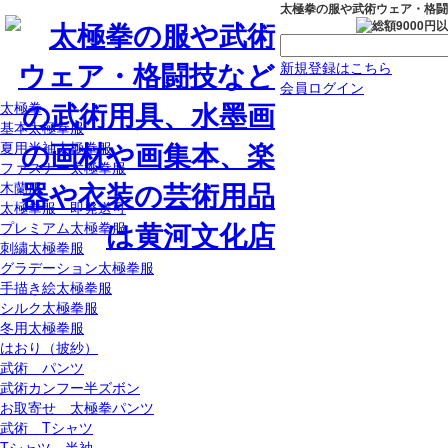
太極拳の服や武術ウェア・格闘
新規登録はこちら
会員ログイン
太極拳
基本太極拳服
夏用半袖太極拳服
ファスナー太極拳服
木蘭服
太極拳服 即発送可
プレミアム太極拳服
刺繍太極拳服
グラデーション太極拳服
手描き絵太極拳服
シルク太極拳服
冬用太極拳服
はおり（披紗）
武術 パンツ
武術カンフー半ズボン
お取寄せ 太極拳パンツ
武術 Tシャツ
Tシャツ 半袖