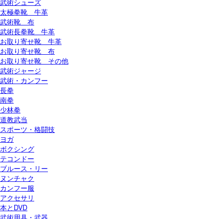
武術シューズ
太極拳靴 牛革
武術靴 布
武術長拳靴 牛革
お取り寄せ靴 牛革
お取り寄せ靴 布
お取り寄せ靴 その他
武術ジャージ
武術・カンフー
長拳
南拳
少林拳
道教武当
スポーツ・格闘技
ヨガ
ボクシング
テコンドー
ブルース・リー
ヌンチャク
カンフー服
アクセサリ
本とDVD
武術用具・武器