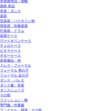
水墨画作品・掛軸
画材 単品
音楽・ダンス
楽器
弦楽器・バイオリン他
管楽器・吹奏楽器
打楽器・ドラム
楽器ケース
ヴァイオリンケース
チェロケース
ビオラケース
ギターケース
楽器備品・他
ドレス・フォーマル
フォーマル 男の子
フォーマル 女の子
ダンス・バレエ
ダンス服・衣装
ダンスシューズ
その他
ファッション・靴
専門服・作業服
ランドセル・雑貨・その他