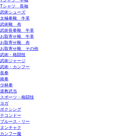
Tシャツ 長袖
武術シューズ
太極拳靴 牛革
武術靴 布
武術長拳靴 牛革
お取寄せ靴 牛革
お取寄せ靴 布
お取寄せ靴 その他
武術・格闘技
武術ジャージ
武術・カンフー
長拳
南拳
少林拳
道教武当
スポーツ・格闘技
ヨガ
ボクシング
テコンドー
ブルース・リー
ヌンチャク
カンフー服