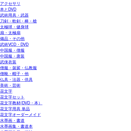
アクセサリ
本とDVD
武術用具・武器
刀剣・軟剣・棒・槍
太極球・健身球
扇・太極扇
備品・その他
武術VCD・DVD
中国服・僧服
中国服・唐装
武侠衣装
僧服・袈裟・仏教服
僧靴・帽子・他
仏具・法器・供具
美術・芸術
花文字
花文字セット
花文字教材(DVD・本）
花文字用具 単品
花文字オーダーメイド
水墨画・書道
水墨画集・書道本